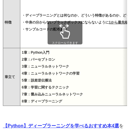
・ディープラーニングとは何なのか、どういう特徴があるのか、どう
特徴
・中身の分からないブラックボックスにならないように
1から最先端
・サンプルコードの配布あり
スクロールできます
1章：Python入門
2章：パーセプトロン
3章：ニューラルネットワーク
4章：ニューラルネットワークの学習
章立て
5章：誤差逆伝播法
6章：学習に関するテクニック
7章：畳み込みニューラルネットワーク
8章：ディープラーニング
【Python】ディープラーニングを学べるおすすめ本4選
を