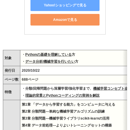
Yahoo!ショッピングで見る
Amazonで見る
・
Pythonの基礎を理解している
方
対象
・
データ分析/機械学習を行いたい
方
発行日
2020/10/22
ページ数
688
ページ
・分類/回帰問題から深層学習/強化学習まで、
機械学習コンセプト全
特徴
・
理論的背景とPythonコーディングの実例を解説
第1章 「データから学習する能力」をコンピュータに与える
第2章 分類問題―単純な機械学習アルゴリズムの訓練
第3章 分類問題―機械学習ライブラリscikit-learnの活用
第4章 データ前処理―よりよいトレーニングセットの構築