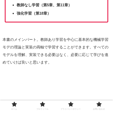
教師なし学習（第5章、第11章）
強化学習（第18章）
本書のメインパート。教師あり学習を中心に基本的な機械学習
モデの理論と実装の両軸で学習することができます。すべての
モデルを理解、実装できる必要はなく、必要に応じて学びを進
めていけば良いと思います。
予測・評価・パラメータチューニング
最後に、
です。構
ホーム
プロフィール
プライバシーポリシー
お問い合わせ
築したモデルは実際に予測をし評価する必要があります。事前