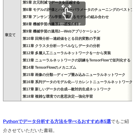
第5章 次元削減でデータを圧縮する
第6章 モデルの評価とハイパーパラメータのチューニングのベストプ
第7章 アンサンブル学習―異なるモデルの組み合わせ
第8章 機械学習の適用1―感情分析
スクロールできます
第9章 機械学習の適用2―Webアプリケーション
章立て
第10章 回帰分析―連続値をとる目的変数の予測
第11章 クラスタ分析―ラベルなしデータの分析
第12章 多層人工ニューラルネットワークを一から実装
第13章 ニューラルネットワークの訓練をTensorFlowで並列化する
第14章 TensorFlowのメカニズム
第15章 画像の分類―ディープ畳み込みニューラルネットワーク
第16章 系列データのモデル化―リカレントニューラルネットワーク
第17章 新しいデータの合成―敵対的生成ネットワーク
第18章 複雑な環境での意思決定―強化学習
Pythonでデータ分析する方法を学べるおすすめ本5選
でもご紹
介させていただいた書籍。