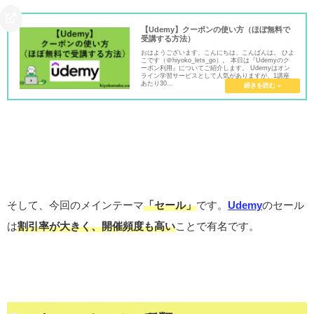
【Udemy】クーポンの使い方（ほぼ無料で
受講する方法）
おはようございます、こんにちは、こんばんは。 ひよ
こです（＠hiyoko_lets_go）。 本日は『Udemyのク
ーポン利用』についてご紹介します。 Udemyはオン
ライン学習サービスとして人気がありますが、1講座
あたり30...
そして、今回のメインテーマ
「セール」
です。
Udemy
の
セール
は
割引率が大きく、開催頻度も高い
ことで有名です。