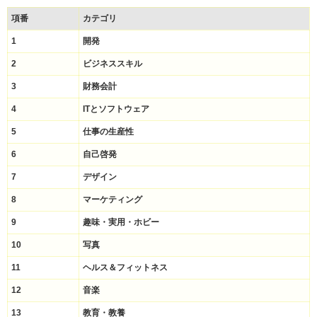
項番
カテゴリ
1
開発
2
ビジネススキル
3
財務会計
4
ITとソフトウェア
5
仕事の生産性
6
自己啓発
7
デザイン
8
マーケティング
9
趣味・実用・ホビー
10
写真
11
ヘルス＆フィットネス
12
音楽
13
教育・教養