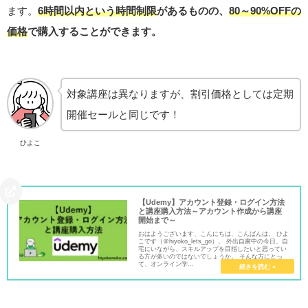
ます。
6時間以内という時間制限
があるものの、
80～90%OFFの
価格
で購入することができます。
対象講座は異なりますが、割引価格としては定期
開催セールと同じです！
ひよこ
【Udemy】アカウント登録・ログイン方法
と講座購入方法～アカウント作成から講座
開始まで～
おはようございます、こんにちは、こんばんは。 ひよ
こです（＠hiyoko_lets_go）。 外出自粛中の今日、自
宅にいながら、スキルアップを目指したいと思ってい
る方が多いのではないでしょうか。 そんな方にとっ
て、オンライン学...