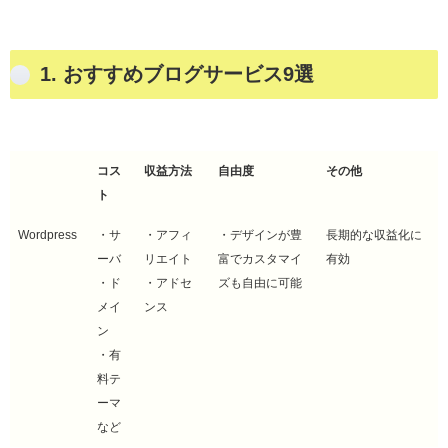
1. おすすめブログサービス9選
コス
収益方法
自由度
その他
ト
コス
収益方法
自由度
その他
Wordpress
・サ
・アフィ
・デザインが豊
長期的な収益化に
ト
ーバ
リエイト
富でカスタマイ
有効
・ド
・アドセ
ズも自由に可能
メイ
ンス
ン
・有
料テ
ーマ
など