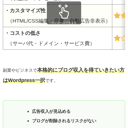
・カスタマイズ性
（HTML/CSS編集・容量・自動広告非表示）
スクロールできます
・コストの低さ
（サーバ代・ドメイン・サービス費）
本格的にブログ収入を得ていきたい方
副業やビジネスで
はWordpress一択
です。
広告収入が見込める
ブログが削除されるリスクがない