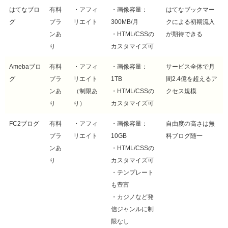
はてなブロ
有料
・アフィ
・画像容量：
はてなブックマー
グ
プラ
リエイト
300MB/月
クによる初期流入
ンあ
・HTML/CSSの
が期待できる
り
カスタマイズ可
Amebaブロ
有料
・アフィ
・画像容量：
サービス全体で月
グ
プラ
リエイト
1TB
間2.4億を超えるア
ンあ
（制限あ
・HTML/CSSの
クセス規模
り
り）
カスタマイズ可
FC2ブログ
有料
・アフィ
・画像容量：
自由度の高さは無
プラ
リエイト
10GB
料ブログ随一
ンあ
・HTML/CSSの
り
カスタマイズ可
・テンプレート
も豊富
・カジノなど発
信ジャンルに制
限なし