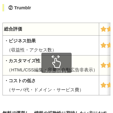
② Trumblr
総合評価
・ビジネス効果
（収益性・アクセス数）
・カスタマイズ性
（HTML/CSS編集・容量・自動広告非表示）
スクロールできます
・コストの低さ
（サーバ代・ドメイン・サービス費）