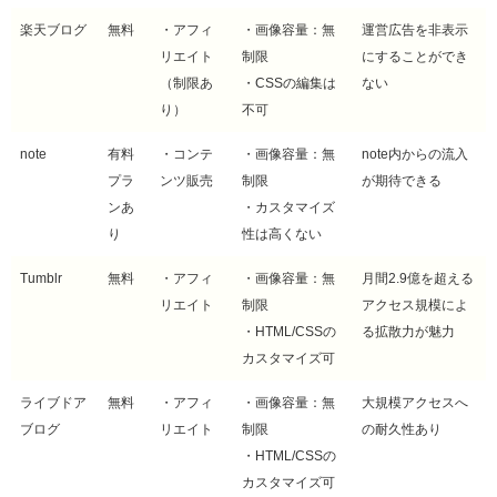
楽天ブログ
無料
・アフィ
・画像容量：無
運営広告を非表示
リエイト
制限
にすることができ
（制限あ
・CSSの編集は
ない
り）
不可
note
有料
・コンテ
・画像容量：無
note内からの流入
プラ
ンツ販売
制限
が期待できる
ンあ
・カスタマイズ
り
性は高くない
Tumblr
無料
・アフィ
・画像容量：無
月間2.9億を超える
リエイト
制限
アクセス規模によ
・HTML/CSSの
る拡散力が魅力
カスタマイズ可
ライブドア
無料
・アフィ
・画像容量：無
大規模アクセスへ
ブログ
リエイト
制限
の耐久性あり
・HTML/CSSの
カスタマイズ可