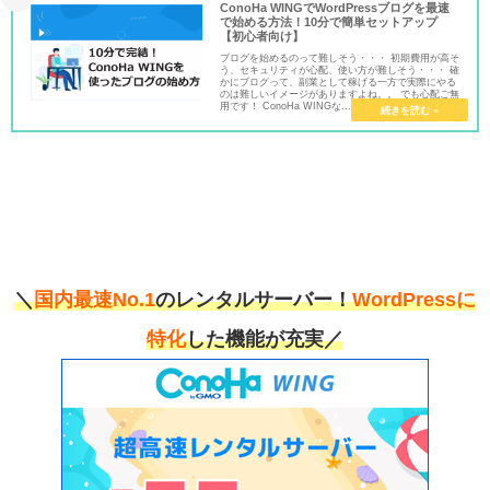
ConoHa WINGでWordPressブログを最速
で始める方法！10分で簡単セットアップ
【初心者向け】
ブログを始めるのって難しそう・・・ 初期費用が高そ
う、セキュリティが心配、使い方が難しそう・・・ 確
かにブログって、副業として稼げる一方で実際にやる
のは難しいイメージがありますよね。。 でも心配ご無
用です！ ConoHa WINGな...
＼
国内最速No.1
のレンタルサーバー！
WordPressに
特化
した機能が充実／