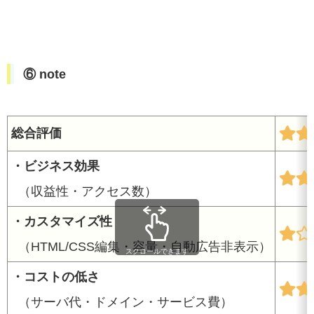
⑥ note
総合評価
・ビジネス効果
（収益性・アクセス数）
・カスタマイズ性
（HTML/CSS編集・容量・自動広告非表示）
スクロールできます
・コストの低さ
（サーバ代・ドメイン・サービス費）